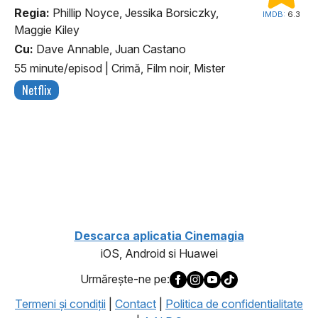
Regia:
Phillip Noyce, Jessika Borsiczky,
IMDB:
6.3
Maggie Kiley
Cu:
Dave Annable, Juan Castano
55 minute/episod
|
Crimă, Film noir, Mister
Netflix
1
Descarca aplicatia Cinemagia
iOS, Android si Huawei
Urmăreşte-ne pe:
Termeni şi condiţii
|
Contact
|
Politica de confidentialitate