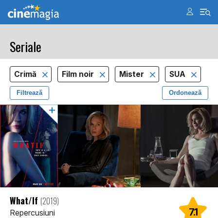
Seriale
Crimă
Film noir
Mister
SUA
Filtrează
Ordonează
What/If
(2019)
7.1
Repercusiuni