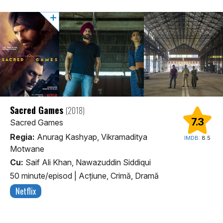
Sacred Games
(2018)
7.3
Sacred Games
Regia:
Anurag Kashyap, Vikramaditya
IMDB:
8.5
Motwane
Cu:
Saif Ali Khan, Nawazuddin Siddiqui
50 minute/episod
|
Acţiune, Crimă, Dramă
Netflix