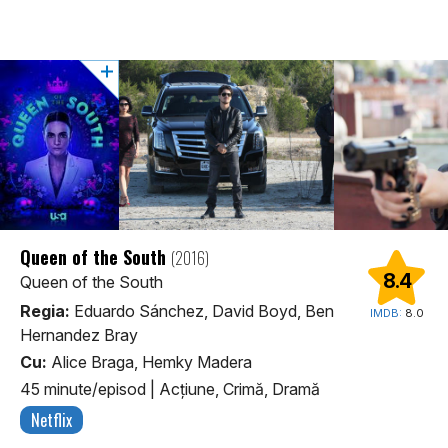
Queen of the South
(2016)
8.4
Queen of the South
Regia:
Eduardo Sánchez, David Boyd, Ben
IMDB:
8.0
Hernandez Bray
Cu:
Alice Braga, Hemky Madera
45 minute/episod
|
Acţiune, Crimă, Dramă
Netflix