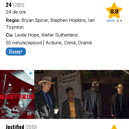
24
(2001)
8.8
24 de ore
Regia:
Bryan Spicer, Stephen Hopkins, Ian
IMDB:
8.4
Toynton
Cu:
Leslie Hope, Kiefer Sutherland
50 minute/episod
|
Acţiune, Crimă, Dramă
Disney+
Justified
(2010)