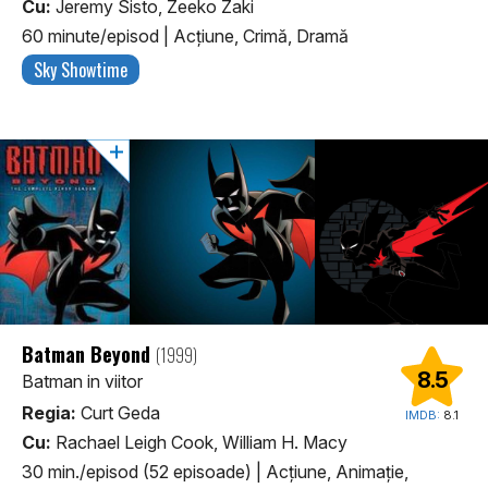
Cu:
Jeremy Sisto, Zeeko Zaki
60 minute/episod
|
Acţiune, Crimă, Dramă
Sky Showtime
Batman Beyond
(1999)
8.5
Batman in viitor
Regia:
Curt Geda
IMDB:
8.1
Cu:
Rachael Leigh Cook, William H. Macy
30 min./episod (52 episoade)
|
Acţiune, Animaţie,