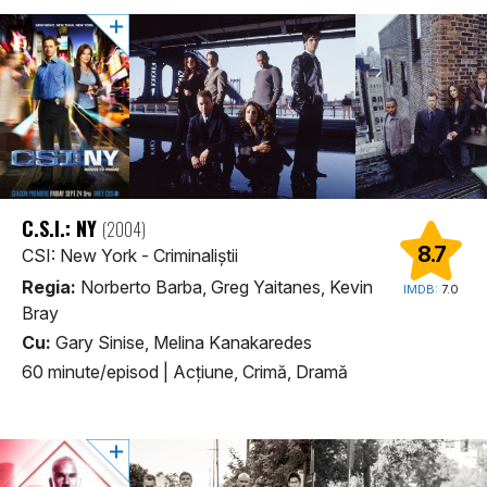
C.S.I.: NY
(2004)
8.7
CSI: New York - Criminaliștii
Regia:
Norberto Barba, Greg Yaitanes, Kevin
IMDB:
7.0
Bray
Cu:
Gary Sinise, Melina Kanakaredes
60 minute/episod
|
Acţiune, Crimă, Dramă