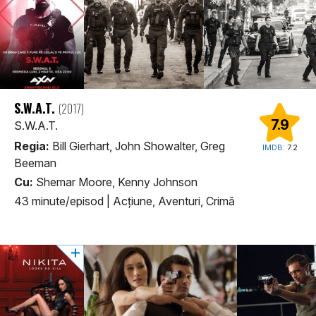
S.W.A.T.
(2017)
7.9
S.W.A.T.
Regia:
Bill Gierhart, John Showalter, Greg
IMDB:
7.2
Beeman
Cu:
Shemar Moore, Kenny Johnson
43 minute/episod
|
Acţiune, Aventuri, Crimă