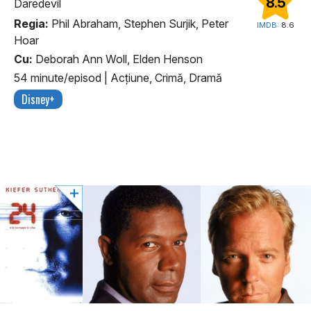
8.5
Daredevil
Regia:
Phil Abraham, Stephen Surjik, Peter
IMDB:
8.6
Hoar
Cu:
Deborah Ann Woll, Elden Henson
54 minute/episod
|
Acţiune, Crimă, Dramă
Disney+