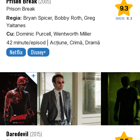
Prison Break
(2005)
9.3
Prison Break
Regia:
Bryan Spicer, Bobby Roth, Greg
IMDB:
8.3
Yaitanes
Cu:
Dominic Purcell, Wentworth Miller
42 minute/episod
|
Acţiune, Crimă, Dramă
Netflix
Disney+
Daredevil
(2015)