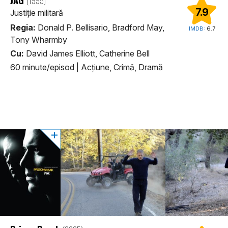
(1995)
7.9
Justiție militară
Regia:
Donald P. Bellisario, Bradford May,
IMDB:
6.7
Tony Wharmby
Cu:
David James Elliott, Catherine Bell
60 minute/episod
|
Acţiune, Crimă, Dramă