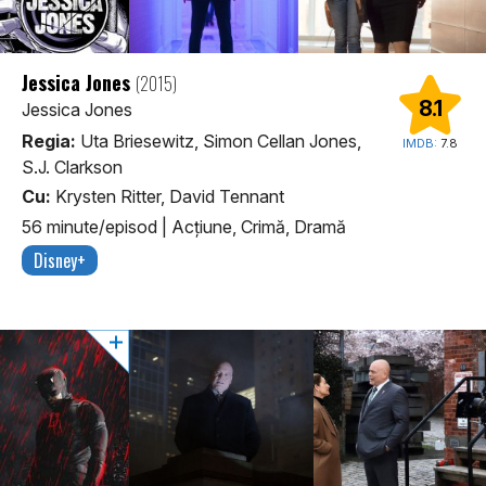
Jessica Jones
(2015)
8.1
Jessica Jones
Regia:
Uta Briesewitz, Simon Cellan Jones,
IMDB:
7.8
S.J. Clarkson
Cu:
Krysten Ritter, David Tennant
56 minute/episod
|
Acţiune, Crimă, Dramă
Disney+