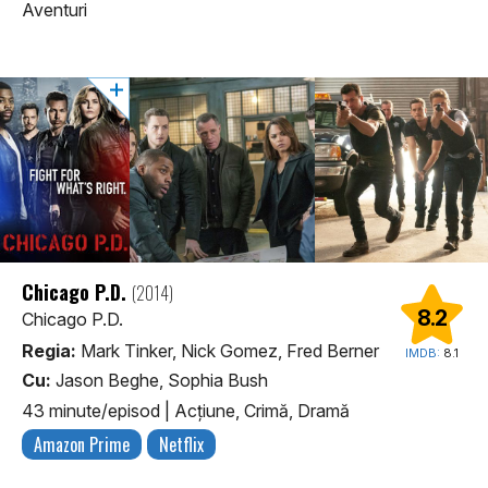
Aventuri
Chicago P.D.
(2014)
8.2
Chicago P.D.
Regia:
Mark Tinker, Nick Gomez, Fred Berner
IMDB:
8.1
Cu:
Jason Beghe, Sophia Bush
43 minute/episod
|
Acţiune, Crimă, Dramă
Amazon Prime
Netflix