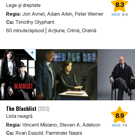
8.3
Lege și dreptate
Regia:
Jon Avnet, Adam Arkin, Peter Werner
IMDB:
8.6
Cu:
Timothy Olyphant
60 minute/episod
|
Acţiune, Crimă, Dramă
The Blacklist
(2013)
8.9
Lista neagră
Regia:
Vincent Misiano, Steven A. Adelson
IMDB:
7.9
Cu:
Ryan Eggold, Parminder Nagra