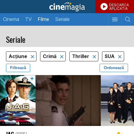
DESCARCA
APLICATIA
Cinema
TV
Filme
Seriale
Seriale
Acţiune
Crimă
Thriller
SUA
Filtrează
Ordonează
JAG