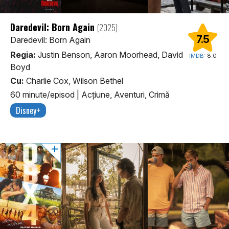
Daredevil: Born Again
(2025)
7.5
Daredevil: Born Again
Regia:
Justin Benson, Aaron Moorhead, David
IMDB:
8.0
Boyd
Cu:
Charlie Cox, Wilson Bethel
60 minute/episod
|
Acţiune, Aventuri, Crimă
Disney+