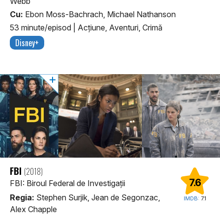
Webb
Cu:
Ebon Moss-Bachrach, Michael Nathanson
53 minute/episod
|
Acţiune, Aventuri, Crimă
Disney+
FBI
(2018)
7.6
FBI: Biroul Federal de Investigații
Regia:
Stephen Surjik, Jean de Segonzac,
IMDB:
7.1
Alex Chapple