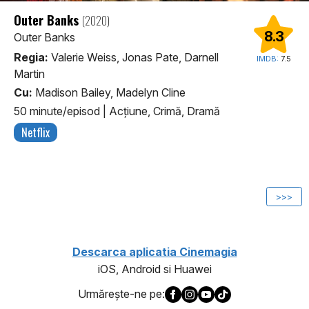
Outer Banks
(2020)
8.3
Outer Banks
Regia:
Valerie Weiss, Jonas Pate, Darnell
IMDB:
7.5
Martin
Cu:
Madison Bailey, Madelyn Cline
50 minute/episod
|
Acţiune, Crimă, Dramă
Netflix
1
>>>
Descarca aplicatia Cinemagia
iOS, Android si Huawei
Urmăreşte-ne pe: