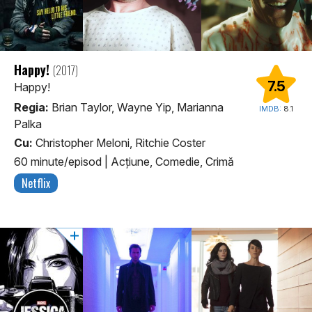
Happy!
(2017)
7.5
Happy!
Regia:
Brian Taylor, Wayne Yip, Marianna
IMDB:
8.1
Palka
Cu:
Christopher Meloni, Ritchie Coster
60 minute/episod
|
Acţiune, Comedie, Crimă
Netflix