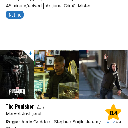
45 minute/episod
|
Acţiune, Crimă, Mister
Netflix
The Punisher
(2017)
8.4
Marvel: Justițiarul
Regia:
Andy Goddard, Stephen Surjik, Jeremy
IMDB:
8.4