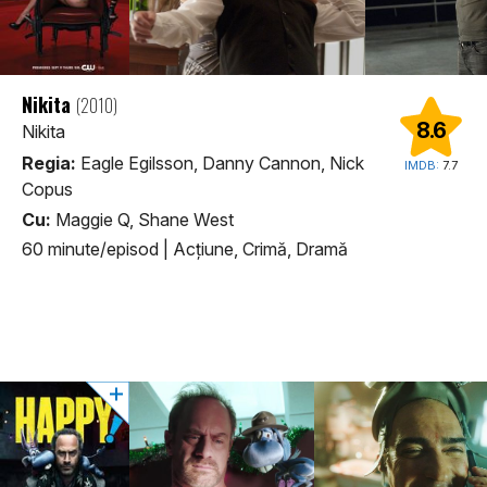
Nikita
(2010)
8.6
Nikita
Regia:
Eagle Egilsson, Danny Cannon, Nick
IMDB:
7.7
Copus
Cu:
Maggie Q, Shane West
60 minute/episod
|
Acţiune, Crimă, Dramă