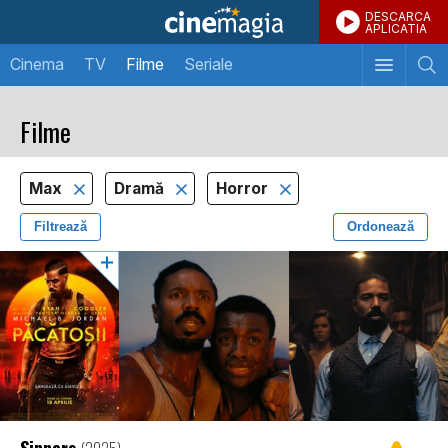
DESCARCA
APLICATIA
Cinema
TV
Filme
Seriale
Filme
Max
Dramă
Horror
Filtrează
Ordonează
Sinners