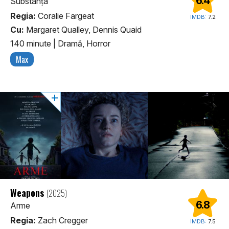
6.4
Substanța
Regia:
Coralie Fargeat
IMDB:
7.2
Cu:
Margaret Qualley, Dennis Quaid
140 minute
|
Dramă, Horror
Max
Weapons
(2025)
6.8
Arme
Regia:
Zach Cregger
IMDB:
7.5