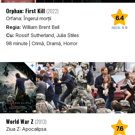
Orphan: First Kill
(2022)
6.4
Orfana: Îngerul morții
Regia:
William Brent Bell
IMDB:
5.9
Cu:
Rossif Sutherland, Julia Stiles
98 minute
|
Crimă, Dramă, Horror
World War Z
(2013)
7.6
Ziua Z: Apocalipsa