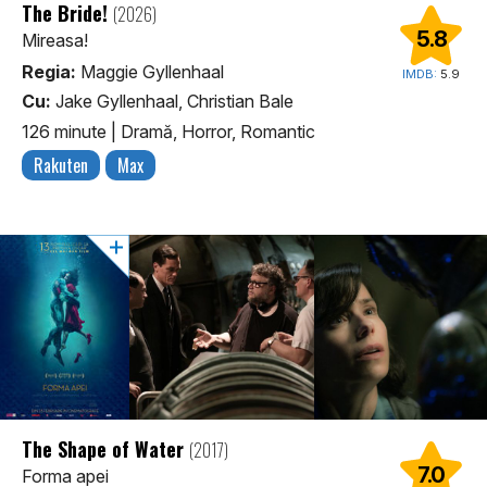
The Bride!
(2026)
5.8
Mireasa!
Regia:
Maggie Gyllenhaal
IMDB:
5.9
Cu:
Jake Gyllenhaal, Christian Bale
126 minute
|
Dramă, Horror, Romantic
Rakuten
Max
The Shape of Water
(2017)
7.0
Forma apei