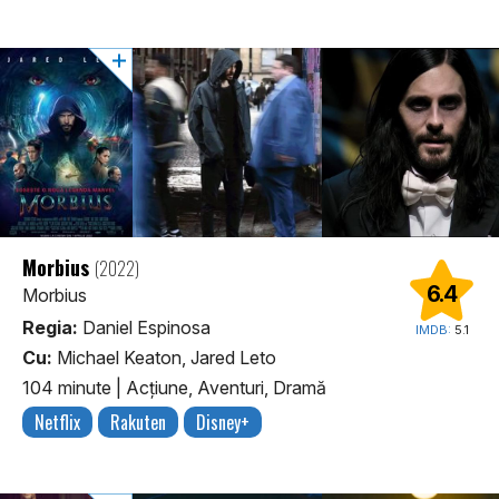
Morbius
(2022)
6.4
Morbius
Regia:
Daniel Espinosa
IMDB:
5.1
Cu:
Michael Keaton, Jared Leto
104 minute
|
Acţiune, Aventuri, Dramă
Netflix
Rakuten
Disney+