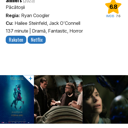
(2025)
6.8
Păcătoșii
Regia:
Ryan Coogler
IMDB:
7.6
Cu:
Hailee Steinfeld, Jack O'Connell
137 minute
|
Dramă, Fantastic, Horror
Rakuten
Netflix