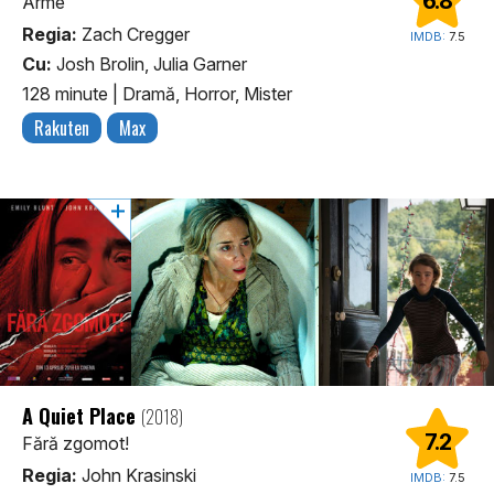
6.8
Arme
Regia:
Zach Cregger
IMDB:
7.5
Cu:
Josh Brolin, Julia Garner
128 minute
|
Dramă, Horror, Mister
Rakuten
Max
A Quiet Place
(2018)
7.2
Fără zgomot!
Regia:
John Krasinski
IMDB:
7.5