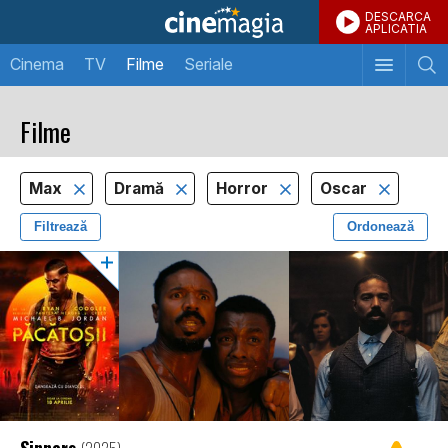
DESCARCA
APLICATIA
Cinema
TV
Filme
Seriale
Filme
Max
Dramă
Horror
Oscar
Filtrează
Ordonează
Sinners