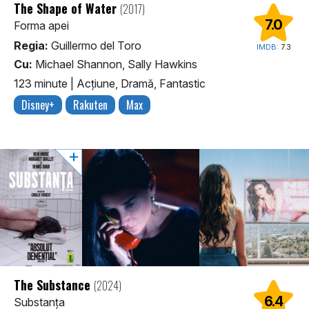
The Shape of Water
(2017)
7.0
Forma apei
Regia:
Guillermo del Toro
IMDB:
7.3
Cu:
Michael Shannon, Sally Hawkins
123 minute
|
Acţiune, Dramă, Fantastic
Disney+
Rakuten
Max
The Substance
(2024)
6.4
Substanța