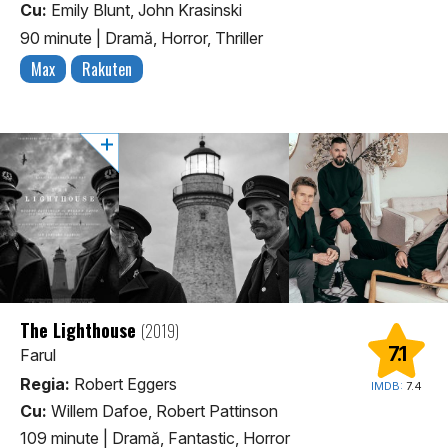
Cu:
Emily Blunt, John Krasinski
90 minute
|
Dramă, Horror, Thriller
Max
Rakuten
The Lighthouse
(2019)
7.1
Farul
Regia:
Robert Eggers
IMDB:
7.4
Cu:
Willem Dafoe, Robert Pattinson
109 minute
|
Dramă, Fantastic, Horror