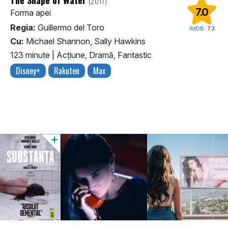
(2017)
7.0
Forma apei
Regia:
Guillermo del Toro
IMDB:
7.3
Cu:
Michael Shannon, Sally Hawkins
123 minute
|
Acţiune, Dramă, Fantastic
Disney+
Rakuten
Max