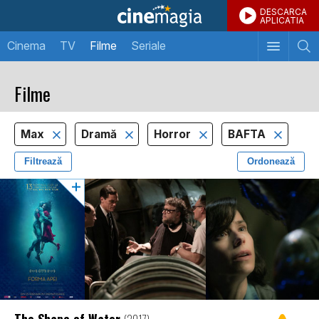
DESCARCA
APLICATIA
Cinema
TV
Filme
Seriale
Filme
Max
Dramă
Horror
BAFTA
Filtrează
Ordonează
The Shape of Water