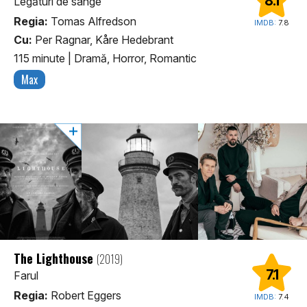
8.1
Legături de sânge
Regia:
Tomas Alfredson
IMDB:
7.8
Cu:
Per Ragnar, Kåre Hedebrant
115 minute
|
Dramă, Horror, Romantic
Max
The Lighthouse
(2019)
7.1
Farul
Regia:
Robert Eggers
IMDB:
7.4