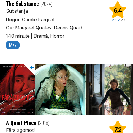
The Substance
(2024)
6.4
Substanța
Regia:
Coralie Fargeat
IMDB:
7.2
Cu:
Margaret Qualley, Dennis Quaid
140 minute
|
Dramă, Horror
Max
A Quiet Place
(2018)
7.2
Fără zgomot!