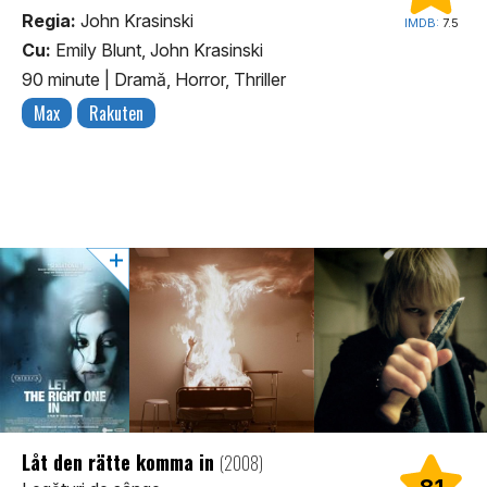
Regia:
John Krasinski
IMDB:
7.5
Cu:
Emily Blunt, John Krasinski
90 minute
|
Dramă, Horror, Thriller
Max
Rakuten
Låt den rätte komma in
(2008)